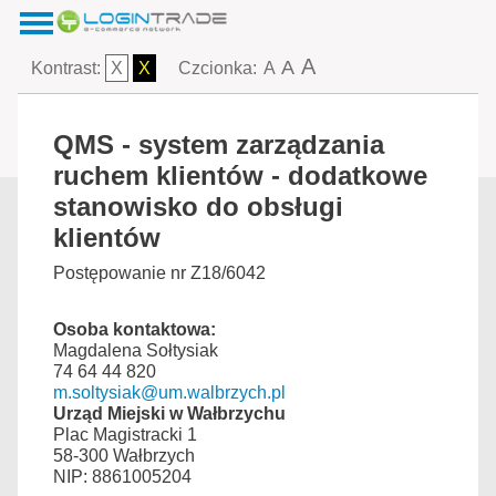
A
A
Kontrast:
X
X
Czcionka:
A
QMS - system zarządzania
ruchem klientów - dodatkowe
stanowisko do obsługi
klientów
Postępowanie nr Z18/6042
Osoba kontaktowa:
Magdalena Sołtysiak
74 64 44 820
m.soltysiak@um.walbrzych.pl
Urząd Miejski w Wałbrzychu
Plac Magistracki 1
58-300 Wałbrzych
NIP: 8861005204