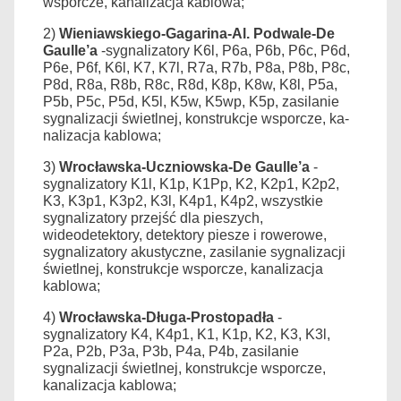
wsporcze, kanalizacja kablowa;
2)
Wieniawskiego-Gagarina-Al. Podwale-De
Gaulle’a
-
sygnalizatory K6l, P6a, P6b, P6c, P6d,
P6e, P6f, K6l, K7, K7l, R7a, R7b, P8a, P8b, P8c,
P8d, R8a, R8b, R8c, R8d, K8p, K8w, K8l, P5a,
P5b, P5c, P5d, K5l, K5w, K5wp, K5p, zasilanie
sygnalizacji świetlnej, konstrukcje wsporcze, ka­
nalizacja kablowa;
3)
Wrocławska-Uczniowska-
De Gaulle’a
-
sygnalizatory K1l, K1p, K1Pp, K2, K2p1, K2p2,
K3, K3p1, K3p2, K3l, K4p1, K4p2, wszystkie
sygnalizatory przejść dla pieszych,
wideodetektory, de­tektory piesze i rowerowe,
sygnalizatory akustyczne, zasilanie sygnalizacji
świetlnej, konstrukcje wsporcze, kanalizacja
kablowa;
4)
Wrocławska-Długa-
Prostopadła
-
sygnalizatory K4, K4p1, K1, K1p, K2, K3, K3l,
P2a, P2b, P3a, P3b, P4a, P4b, zasilanie
sygnalizacji świetlnej, konstrukcje wsporcze,
kanalizacja kablowa;