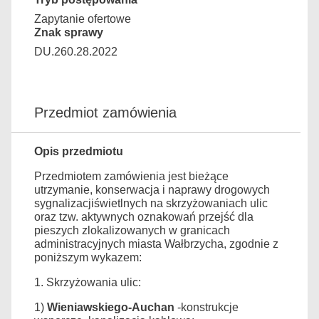
Zapytanie ofertowe
Znak sprawy
DU.260.28.2022
Przedmiot zamówienia
Opis przedmiotu
Przedmiotem zamówienia jest b
ieżące
utrzymanie, konserwacja i naprawy drogowych
sygnalizacji
ś
wietlnych na skrzyżowaniach ulic
oraz tzw. aktywnych oznakowa
ń
przej
ść
dla
pieszych zlokalizowanych w granicach
administracyjnych miasta Wałbrzycha, zgodnie z
poniższym wykazem:
1. Skrzyżowania ulic:
1)
Wieniawskiego-Auchan
-
konstrukcje