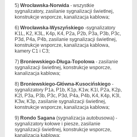
5)
Wrocławska-Norwida
- wszystkie
sygnalizatory, zasilanie sygnalizacji świetlnej,
konstrukcje wsporcze, kanalizacja kablowa;
6)
Wrocławska-Wyszyńskiego
-
sygnalizatory
K1L, K2, K3L, K4p, K4, P2a, P2b, P3a, P3b, P3c,
P3d, P4a, P4b, zasilanie sygnalizacji świetlnej,
konstrukcje wsporcze, kanalizacja kablowa,
kamery C1 i C3;
7)
Broniewskiego-Długa-Topolowa
-
zasilanie
sygnalizacji świetlnej, konstrukcje wsporcze,
kanali­zacja kablowa;
8)
Broniewskiego-Główna-
Kusocińskiego
-
sygnalizatory P1a, P1b, K1p, K1w, K1l, P2a, K2p,
K2l, P3a, P3b, P3c, P3d, P4a, P4b, K4, K4p, K3l,
K3w, K3p, zasilanie sygnalizacji świetlnej,
konstruk­cje wsporcze, kanalizacja kablowa;
9)
Rondo Sagana
(sygnalizacja autobusowa) -
sygnalizatory kołowe i piesze, zasilanie
sygnalizacji świetlnej, konstrukcje wsporcze,
kanalizacja kablowa;