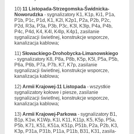
10)
11 Listopada-Strzegomska-Świdnicka-
Noworudzka
- sygnalizatory K1, K1p, Ki1, P1a,
P1b, P1c, P1d, K1, K2l, K2p1, P2a, P2b, P2c,
P2d, R3a, P3a, P3b, P3c, K3l, K3lp, P4a, P4b,
P4c, P4d, K4, K4l, K4lp, K4p1, zasilanie
sygnalizacji świetlnej, konstrukcje wsporcze,
kanalizacja kablowa;
11)
Słowackiego-Drohobycka-Limanowskiego
- sygnalizatory K8, P8a, P8b, K5p, K5l, P5a, P5b,
P6a, P6b, P7a, P7b, K7, K7p, zasilanie
sygnalizacji świetlnej, konstrukcje wsporcze,
kanalizacja kablowa;
12)
Armii Krajowej-11 Listopada
- wszystkie
sygnalizatory kołowe i piesze, zasilanie
sygnalizacji świetlnej, konstrukcje wsporcze,
kanalizacja kablowa;
13)
Armii Krajowej-Parkowa
- sygnalizatory B1,
B1p, K1w, K1Wp, K1l, K11, K11p, K5, K5p, P5a,
P5b, K71, K51, K51a, K51p, P51b, P2a, P2b, K3,
K3p, P31a, P31b, P11a, P11b, B31, K31, zasila­