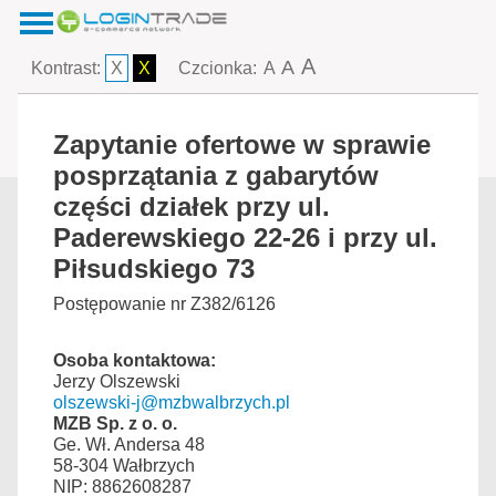
A
A
Kontrast:
X
X
Czcionka:
A
Zapytanie ofertowe w sprawie
posprzątania z gabarytów
części działek przy ul.
Paderewskiego 22-26 i przy ul.
Piłsudskiego 73
Postępowanie nr Z382/6126
Osoba kontaktowa:
Jerzy Olszewski
olszewski-j@mzbwalbrzych.pl
MZB Sp. z o. o.
Ge. Wł. Andersa 48
58-304 Wałbrzych
NIP: 8862608287