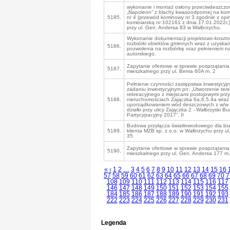
wykonanie i montaż osłony przeciwdeszczo
„Napoleon” z blachy kwasoodpornej na komi
5185.
nr 4 (przewód kominowy nr 3 zgodnie z opi
kominiarską nr 102161 z dnia 17.01.2022r.
przy ul. Gen. Andersa 83 w Wałbrzychu.
Wykonanie dokumentacji projektowo-koszto
rozbiórki obiektów gminnych wraz z uzyskan
5186.
pozwolenia na rozbiórkę oraz pełnieniem n
autorskiego.
Zapytanie ofertowe w sprawie posprzątania
5187.
mieszkalnego przy ul. Bema 60A m. 2
Pełnienie czynności zastępstwa inwestycyj
zadaniu inwestycyjnym pn: „Utworzenie ter
rekreacyjnego z miejscami postojowymi przy
5188.
nieruchomościach Zajączka 6a,6,5,4a wraz
uporządkowaniem wód deszczowych z w/w 
działki przy ulicy Zajączka 2 - Wałbrzyski B
Partycypacyjny 2017”. II
Budowa przyłącza światłowodowego dla biu
5189.
klienta MZB sp. z o.o. w Wałbrzychu przy ul
35
Zapytanie ofertowe w sprawie posprzątania
5190.
mieszkalnego przy ul. Gen. Andersa 177 m.
«
‹
1
2
…
3
4
5
6
7
8
9
10
11
12
13
14
15
16
57
58
59
60
61
62
63
64
65
66
67
68
69
70
7
108
109
110
111
112
113
114
115
116
117
146
147
148
149
150
151
152
153
154
155
184
185
186
187
188
189
190
191
192
193
222
223
224
225
226
227
228
229
230
231
Legenda