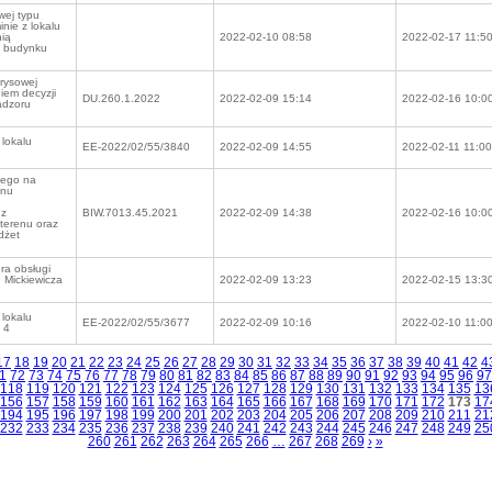
wej typu
nie z lokalu
nią
2022-02-10 08:58
2022-02-17 11:5
) budynku
rysowej
iem decyzji
DU.260.1.2022
2022-02-09 15:14
2022-02-16 10:0
adzoru
 lokalu
EE-2022/02/55/3840
2022-02-09 14:55
2022-02-11 11:00
nego na
enu
 z
BIW.7013.45.2021
2022-02-09 14:38
2022-02-16 10:0
terenu oraz
udżet
ra obsługi
. Mickiewicza
2022-02-09 13:23
2022-02-15 13:3
 lokalu
EE-2022/02/55/3677
2022-02-09 10:16
2022-02-10 11:0
 4
17
18
19
20
21
22
23
24
25
26
27
28
29
30
31
32
33
34
35
36
37
38
39
40
41
42
4
1
72
73
74
75
76
77
78
79
80
81
82
83
84
85
86
87
88
89
90
91
92
93
94
95
96
97
118
119
120
121
122
123
124
125
126
127
128
129
130
131
132
133
134
135
13
156
157
158
159
160
161
162
163
164
165
166
167
168
169
170
171
172
173
17
194
195
196
197
198
199
200
201
202
203
204
205
206
207
208
209
210
211
21
232
233
234
235
236
237
238
239
240
241
242
243
244
245
246
247
248
249
25
260
261
262
263
264
265
266
…
267
268
269
›
»