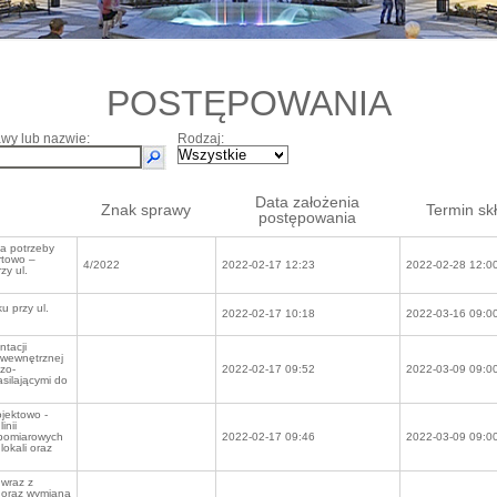
POSTĘPOWANIA
wy lub nazwie:
Rodzaj:
Data założenia
Znak sprawy
Termin sk
postępowania
a potrzeby
rtowo –
4/2022
2022-02-17 12:23
2022-02-28 12:0
zy ul.
u przy ul.
2022-02-17 10:18
2022-03-16 09:0
tacji
 wewnętrznej
czo-
2022-02-17 09:52
2022-03-09 09:0
silającymi do
jektowo -
inii
-pomiarowych
2022-02-17 09:46
2022-03-09 09:0
lokali oraz
wraz z
 oraz wymianą