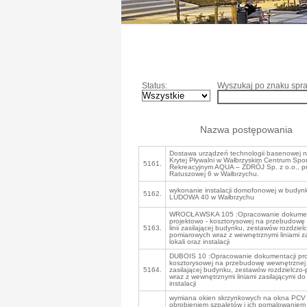
Status:
Wyszukaj po znaku spra
Nazwa postępowania
Dostawa urządzeń technologii basenowej n
Krytej Pływalni w Wałbrzyskim Centrum Spo
5161.
Rekreacyjnym AQUA – ZDRÓJ Sp. z o.o., pr
Ratuszowej 6 w Wałbrzychu.
wykonanie instalacji domofonowej w budynk
5162.
LUDOWA 40 w Wałbrzychu
WROCŁAWSKA 105 :Opracowanie dokumen
projektowo - kosztorysowej na przebudowę
5163.
linii zasilającej budynku, zestawów rozdziel
pomiarowych wraz z wewnętrznymi liniami za
lokali oraz instalacji
DUBOIS 10 :Opracowanie dokumentacji pro
kosztorysowej na przebudowę wewnętrznej l
5164.
zasilającej budynku, zestawów rozdzielczo
wraz z wewnętrznymi liniami zasilającymi do 
instalacji
wymiana okien skrzynkowych na okna PCV 
obrobieniem szpaletów i ich pomalowaniem