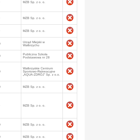
0
MZB Sp. z o. o.
0
MZB Sp. z o. o.
0
MZB Sp. z o. o.
Urząd Miejski w
0
Wałbrzychu
Publiczna Szkoła
0
Podstawowa nr 28
Wałbrzyskie Centrum
0
Sportowo-Rekreacyjne
„AQUA-ZDRÓJ” Sp. z o.o.
0
MZB Sp. z o. o.
0
MZB Sp. z o. o.
0
MZB Sp. z o. o.
0
MZB Sp. z o. o.