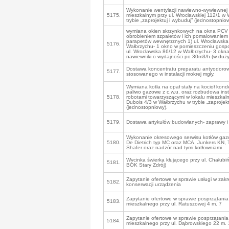
Wykonanie wentylacji nawiewno-wywiewnej 
5175.
mieszkalnym przy ul. Wrocławskiej 112/1 w
trybie „zaprojektuj i wybuduj” (jednostopniow
wymiana okien skrzynkowych na okna PCV 
obrobieniem szpaletów i ich pomalowaniem
parapetów wewnętrznych 1) ul. Wrocławska
5176.
Wałbrzychu- 1 okno w pomieszczeniu gosp
ul. Wrocławska 86/12 w Wałbrzychu- 3 okna
nawiewniki o wydajności po 30m3/h (w duż
Dostawa koncentratu preparatu antyodoro
5177.
stosowanego w instalacji mokrej mgły.
Wymiana kotła na opał stały na kocioł kon
paliwo gazowe z c.w.u. oraz rozbudowa insta
5178.
robotami towarzyszącymi w lokalu mieszkaln
Dubois 4/3 w Wałbrzychu w trybie „zaprojekt
(jednostopniowy).
5179.
Dostawa artykułów budowlanych- zaprawy i 
Wykonanie okresowego serwisu kotłów gaz
5180.
De Dietrich typ MC oraz MCA, Junkers KN, 
Shafer oraz nadzór nad tymi kotłowniami
Wycinka świerka kłującego przy ul. Chałubiń
5181.
BOK Stary Zdrój)
Zapytanie ofertowe w sprawie usługi w zakr
5182.
konserwacji urządzenia
Zapytanie ofertowe w sprawie posprzątania
5183.
mieszkalnego przy ul. Ratuszowej 4 m. 7
Zapytanie ofertowe w sprawie posprzątania
5184.
mieszkalnego przy ul. Dąbrowskiego 22 m.