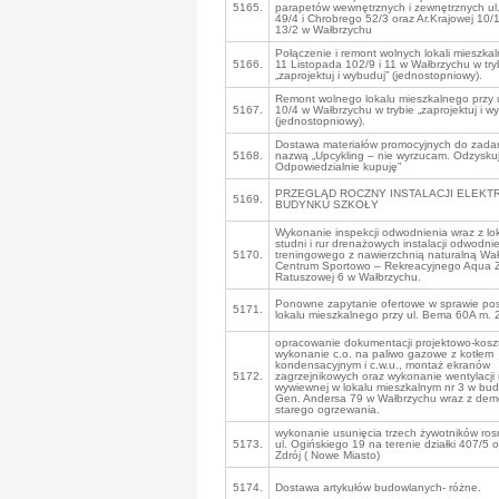
5165.
parapetów wewnętrznych i zewnętrznych ul
49/4 i Chrobrego 52/3 oraz Ar.Krajowej 10/1 
13/2 w Wałbrzychu
Połączenie i remont wolnych lokali mieszkal
5166.
11 Listopada 102/9 i 11 w Wałbrzychu w try
„zaprojektuj i wybuduj” (jednostopniowy).
Remont wolnego lokalu mieszkalnego przy u
5167.
10/4 w Wałbrzychu w trybie „zaprojektuj i w
(jednostopniowy).
Dostawa materiałów promocyjnych do zada
5168.
nazwą „Upcykling – nie wyrzucam. Odzysku
Odpowiedzialnie kupuję”
PRZEGLĄD ROCZNY INSTALACJI ELEKT
5169.
BUDYNKU SZKOŁY
Wykonanie inspekcji odwodnienia wraz z lok
studni i rur drenażowych instalacji odwodni
5170.
treningowego z nawierzchnią naturalną Wał
Centrum Sportowo – Rekreacyjnego Aqua Zd
Ratuszowej 6 w Wałbrzychu.
Ponowne zapytanie ofertowe w sprawie pos
5171.
lokalu mieszkalnego przy ul. Bema 60A m. 
opracowanie dokumentacji projektowo-kosz
wykonanie c.o. na paliwo gazowe z kotłem
kondensacyjnym i c.w.u., montaż ekranów
5172.
zagrzejnikowych oraz wykonanie wentylacji
wywiewnej w lokalu mieszkalnym nr 3 w bud
Gen. Andersa 79 w Wałbrzychu wraz z de
starego ogrzewania.
wykonanie usunięcia trzech żywotników ros
5173.
ul. Ogińskiego 19 na terenie działki 407/5 
Zdrój ( Nowe Miasto)
5174.
Dostawa artykułów budowlanych- różne.