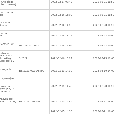
. Chrobrego
2022-02-17 08:47
2022-03-01 11:5
i Ar. Krajowej
nych przy ul.
bie
2022-02-16 15:02
2022-03-01 11:5
l. Okrzei
ybuduj”
2022-02-16 14:55
2022-02-28 11:5
nia pod
ję.
2022-02-16 13:31
2022-02-23 10:0
RYCZNEJ W
PSP28/341/2/22
2022-02-16 11:39
2022-02-22 10:0
alizacją
enia boiska
brzyskiego
3/2022
2022-02-16 10:21
2022-02-25 12:0
rój przy ul.
przątania
EE-2022/02/55/3880
2022-02-15 14:56
2022-02-16 14:0
2
torysowej na
 nawiewno-
2022-02-15 14:49
2022-02-28 11:5
ynku przy ul.
montażem
nących przy
obręb 20 Stary
EE-2021/11/34205
2022-02-15 14:42
2022-02-17 14:0
2022-02-15 14:35
2022-02-21 10:0