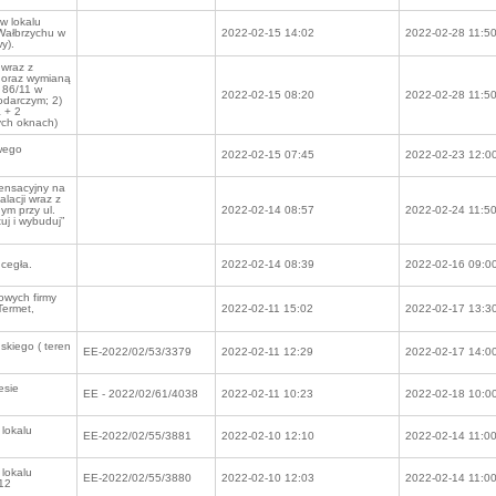
w lokalu
 Wałbrzychu w
2022-02-15 14:02
2022-02-28 11:5
y).
wraz z
 oraz wymianą
 86/11 w
2022-02-15 08:20
2022-02-28 11:5
odarczym; 2)
 + 2
ych oknach)
wego
2022-02-15 07:45
2022-02-23 12:0
densacyjny na
lacji wraz z
ym przy ul.
2022-02-14 08:57
2022-02-24 11:5
uj i wybuduj”
cegła.
2022-02-14 08:39
2022-02-16 09:0
owych firmy
Termet,
2022-02-11 15:02
2022-02-17 13:3
skiego ( teren
EE-2022/02/53/3379
2022-02-11 12:29
2022-02-17 14:0
esie
EE - 2022/02/61/4038
2022-02-11 10:23
2022-02-18 10:0
 lokalu
EE-2022/02/55/3881
2022-02-10 12:10
2022-02-14 11:0
 lokalu
EE-2022/02/55/3880
2022-02-10 12:03
2022-02-14 11:0
 12