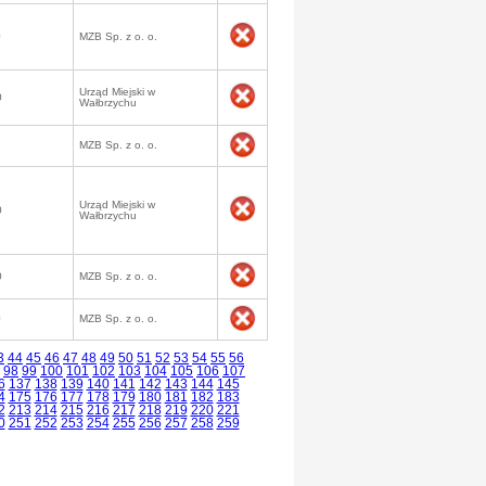
0
MZB Sp. z o. o.
Urząd Miejski w
0
Wałbrzychu
MZB Sp. z o. o.
Urząd Miejski w
0
Wałbrzychu
0
MZB Sp. z o. o.
0
MZB Sp. z o. o.
3
44
45
46
47
48
49
50
51
52
53
54
55
56
98
99
100
101
102
103
104
105
106
107
6
137
138
139
140
141
142
143
144
145
4
175
176
177
178
179
180
181
182
183
2
213
214
215
216
217
218
219
220
221
0
251
252
253
254
255
256
257
258
259