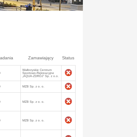
ładania
Zamawiający
Status
Wałbrzyskie Centrum
0
Sportowo-Rekreacyjne
„AQUA-ZDRÓJ” Sp. z o.o.
0
MZB Sp. z o. o.
0
MZB Sp. z o. o.
0
MZB Sp. z o. o.