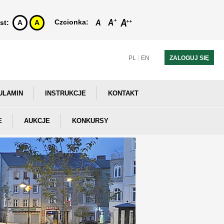
Czcionka:
st:
A
A
PL
EN
ZALOGUJ SIĘ
ULAMIN
INSTRUKCJE
KONTAKT
E
AUKCJE
KONKURSY