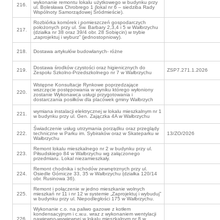
wykonanie remontu lokalu użytkowego w budynku przy
216.
ul. Bolesława Chrobrego 1 (lokal nr 6 – siedziba Rady
Wspólnoty Samorządowej Śródmieście).
Rozbiórka komórek i pomieszczeń gospodarczych
położonych przy ul. Św. Barbary 2,3,4 i 5 w Wałbrzychu
217.
(działka nr 38 oraz 39/4 obr. 28 Sobięcin) w trybie
„zaprojektuj i wyburz” (jednostopniowy).
218.
Dostawa artykułów budowlanych- różne
Dostawa środków czystości oraz higienicznych do
219.
ZSP7.271.1.2026
Zespołu Szkolno-Przedszkolnego nr 7 w Wałbrzychu
Wstępne Konsultacje Rynkowe poprzedzające
wszczęcie postępowania w wyniku którego wyłoniony
220.
zostanie Wykonawca usługi przygotowania i
dostarczania posiłków dla placówek gminy Wałbrzych
wymiana instalacji elektrycznej w lokalu mieszkalnym nr 1
221.
w budynku przy ul. Gen. Zajączka 4A w Wałbrzychu
Świadczenie usług utrzymania porządku oraz przeglądy
222.
techniczne w Parku im. Sybiraków oraz w Skateparku w
13/ZO/2026
Wałbrzychu
Remont lokalu mieszkalnego nr 2 w budynku przy ul.
223.
Piłsudskiego 84 w Wałbrzychu wg załączonego
przedmiaru. Lokal niezamieszkały.
Remont chodnika i schodów zewnętrznych przy ul.
224.
Osiedle Górnicze 33, 35 w Wałbrzychu (działka 120/14
obr. Rusinowa 36).
Remont i połączenie w jedno mieszkanie wolnych
225.
mieszkań nr 11 i nr 12 w systemie „Zaprojektuj i wybuduj”
w budynku przy ul. Niepodległości 175 w Wałbrzychu.
Wykonanie c.o. na paliwo gazowe z kotłem
kondensacyjnym i c.w.u. wraz z wykonaniem wentylacji
226.
nawiewno-wywiewnej w lokalu mieszkalnym nr 8 w