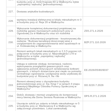
budynku przy ul. Armii Krajowej 60 w Wałbrzychu trybie
„zaprojektuj i wybuduj” (jednostopniowy).
227.
Dostawa artykułów budowlanych.
wymiana instalacji elektrycznej w lokalu mieszkalnym nr 3
228.
w budynku przy ul. Reja 26 w Wałbrzychu
Wykonanie kompletnej dokumentacji projektowej na
229.
rozbiórkę garaży murowanych położonych przy ul.
ZS5.271.4.2026
Ogrodowej 2a w Wałbrzychu oraz ich rozbiórka
Wykonanie dokumentacji projektowo - kosztorysowej dla
zadania: "Budowa kanalizacji deszczowej wraz z
230.
BZP.271.110.2026
urządzeniami do zagospodarowania wód opadowych w
ul. Królewieckiej w Wałbrzychu
Remont wolnych lokali mieszkalnych nr 2,3,5 poprzez ich
połączenie w budynku przy ul. Niepodległości 179 w
231.
Wałbrzychu w trybie „zaprojektuj i wybuduj”
(jednostopniowy).
Usługa w zakresie obsługi, konserwacji, nadzoru,
wykonywania przeglądów gwarancyjnych oraz
zgłaszania potrzeb dotyczących serwisowania kotłowni
232.
EE-2026/05/80/9037
gazowych, z których dostarczane jest ciepło na potrzeby
centralnego ogrzewania i podgrzania wody użytkowej do
budynków przy ul. Różanej 9, 9a i 9b
Remont elewacji wraz z docepleniem budynku
jednorodzinnego przy ul. Św. Kingi 7 w ramach II etapu
233.
DO.3220.7.2026
inwestycji Miejskiego Ośrodka Pomocy Społecznej w
Wałbrzychu"
Dobór, dostawa i montaż urządzenia do kompensacji
234.
DPS.R.271.2.2026
mocy biernej dla Domu Seniora Rusinowa w Wałbrzychu
Usunięcie szkód po zalaniu w lokalu mieszkalnego nr 5
235.
w budynku przy ul. Wańkowicza 8 w Wałbrzychu wg
załączonego przedmiaru. Lokal zamieszkały.