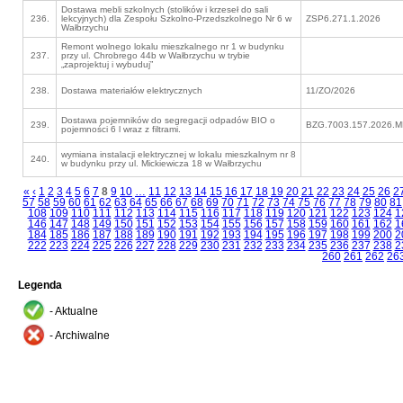
Dostawa mebli szkolnych (stolików i krzeseł do sali
236.
lekcyjnych) dla Zespołu Szkolno-Przedszkolnego Nr 6 w
ZSP6.271.1.2026
Wałbrzychu
Remont wolnego lokalu mieszkalnego nr 1 w budynku
237.
przy ul. Chrobrego 44b w Wałbrzychu w trybie
„zaprojektuj i wybuduj”
238.
Dostawa materiałów elektrycznych
11/ZO/2026
Dostawa pojemników do segregacji odpadów BIO o
239.
BZG.7003.157.2026.
pojemności 6 l wraz z filtrami.
wymiana instalacji elektrycznej w lokalu mieszkalnym nr 8
240.
w budynku przy ul. Mickiewicza 18 w Wałbrzychu
«
‹
1
2
3
4
5
6
7
8
9
10
…
11
12
13
14
15
16
17
18
19
20
21
22
23
24
25
26
2
57
58
59
60
61
62
63
64
65
66
67
68
69
70
71
72
73
74
75
76
77
78
79
80
81
108
109
110
111
112
113
114
115
116
117
118
119
120
121
122
123
124
1
146
147
148
149
150
151
152
153
154
155
156
157
158
159
160
161
162
1
184
185
186
187
188
189
190
191
192
193
194
195
196
197
198
199
200
2
222
223
224
225
226
227
228
229
230
231
232
233
234
235
236
237
238
2
260
261
262
26
Legenda
- Aktualne
- Archiwalne