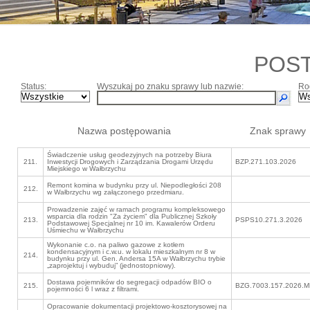
POS
Status:
Wyszukaj po znaku sprawy lub nazwie:
Ro
Nazwa postępowania
Znak sprawy
Świadczenie usług geodezyjnych na potrzeby Biura
211.
Inwestycji Drogowych i Zarządzania Drogami Urzędu
BZP.271.103.2026
Miejskiego w Wałbrzychu
Remont komina w budynku przy ul. Niepodległości 208
212.
w Wałbrzychu wg załączonego przedmiaru.
Prowadzenie zajęć w ramach programu kompleksowego
wsparcia dla rodzin "Za życiem" dla Publicznej Szkoły
213.
PSPS10.271.3.2026
Podstawowej Specjalnej nr 10 im. Kawalerów Orderu
Uśmiechu w Wałbrzychu
Wykonanie c.o. na paliwo gazowe z kotłem
kondensacyjnym i c.w.u. w lokalu mieszkalnym nr 8 w
214.
budynku przy ul. Gen. Andersa 15A w Wałbrzychu trybie
„zaprojektuj i wybuduj” (jednostopniowy).
Dostawa pojemników do segregacji odpadów BIO o
215.
BZG.7003.157.2026.
pojemności 6 l wraz z filtrami.
Opracowanie dokumentacji projektowo-kosztorysowej na