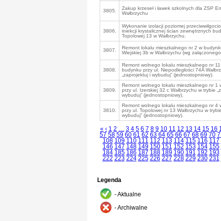
Zakup krzeseł i ławek szkolnych dla ZSP E
3805.
Wałbrzychu
Wykonanie izolacji poziomej przeciwwilgoc
3806.
iniekcji krystalicznej ścian zewnętrznych bu
Topolowej 13 w Wałbrzychu.
Remont lokalu mieszkalnego nr 2 w budynku
3807.
Wiejskiej 3b w Wałbrzychu (wg załączonego
Remont wolnego lokalu mieszkalnego nr 1
3808.
budynku przy ul. Niepodległości 74A Wałbrz
„zaprojektuj i wybuduj” (jednostopniowy).
Remont wolnego lokalu mieszkalnego nr 1
3809.
przy ul. Izerskiej 32 c Wałbrzychu w trybie „z
wybuduj” (jednostopniowy).
Remont wolnego lokalu mieszkalnego nr 4
3810.
przy ul. Topolowej nr 13 Wałbrzychu w trybie
wybuduj” (jednostopniowy).
«
‹
1
2
…
3
4
5
6
7
8
9
10
11
12
13
14
15
16
57
58
59
60
61
62
63
64
65
66
67
68
69
70
7
108
109
110
111
112
113
114
115
116
117
146
147
148
149
150
151
152
153
154
155
184
185
186
187
188
189
190
191
192
193
222
223
224
225
226
227
228
229
230
231
Legenda
- Aktualne
- Archiwalne