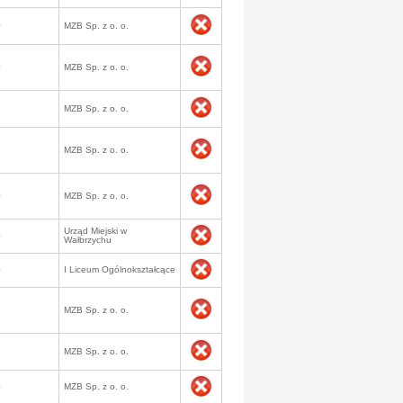
0
MZB Sp. z o. o.
0
MZB Sp. z o. o.
MZB Sp. z o. o.
MZB Sp. z o. o.
0
MZB Sp. z o. o.
Urząd Miejski w
0
Wałbrzychu
0
I Liceum Ogólnokształcące
MZB Sp. z o. o.
MZB Sp. z o. o.
0
MZB Sp. z o. o.