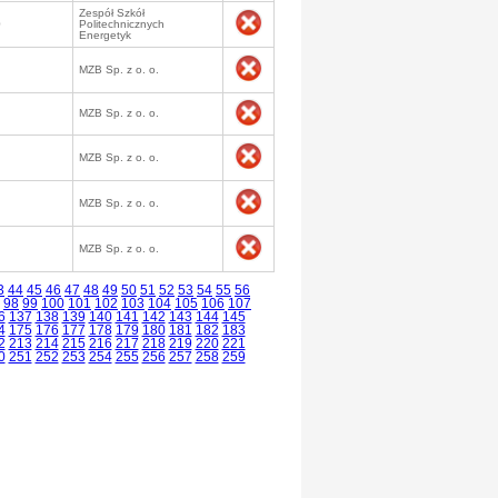
Zespół Szkół
0
Politechnicznych
Energetyk
MZB Sp. z o. o.
MZB Sp. z o. o.
MZB Sp. z o. o.
MZB Sp. z o. o.
MZB Sp. z o. o.
3
44
45
46
47
48
49
50
51
52
53
54
55
56
98
99
100
101
102
103
104
105
106
107
6
137
138
139
140
141
142
143
144
145
4
175
176
177
178
179
180
181
182
183
2
213
214
215
216
217
218
219
220
221
0
251
252
253
254
255
256
257
258
259