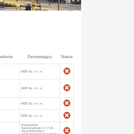
ładania
Zamawiający
Status
MZB Sp. z o. o.
MZB Sp. z o. o.
MZB Sp. z o. o.
MZB Sp. z o. o.
Przedszkole
Samorządowe nr 17 im.
0
Jana Brzechwy z
oddziałami Integracyjnymi i