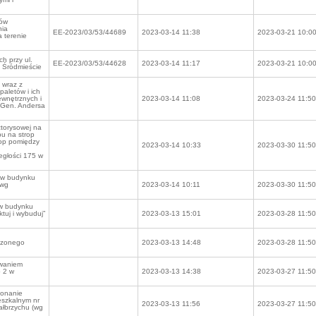
wów
nia
EE-2023/03/53/44689
2023-03-14 11:38
2023-03-21 10:0
a terenie
h przy ul.
EE-2023/03/53/44628
2023-03-14 11:17
2023-03-21 10:0
7 Śródmieście
 wraz z
aletów i ich
wnętrznych i
2023-03-14 11:08
2023-03-24 11:50
. Gen. Andersa
torysowej na
u na strop
rop pomiędzy
2023-03-14 10:33
2023-03-30 11:50
egłości 175 w
 w budynku
 wg
2023-03-14 10:11
2023-03-30 11:50
 w budynku
ktuj i wybuduj”
2023-03-13 15:01
2023-03-28 11:50
czonego
2023-03-13 14:48
2023-03-28 11:50
waniem
 2 w
2023-03-13 14:38
2023-03-27 11:50
konanie
eszkalnym nr
2023-03-13 11:56
2023-03-27 11:50
ałbrzychu (wg