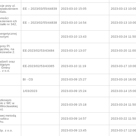
cje przy ul.
 wywiezieniem
EE – 2023/03/55/44839
2023-03-10 15:05
2023-03-13 10:0
kalu.
homości
ezieniem ich
EE – 2023/02/55/44838
2023-03-10 14:54
2023-03-13 10:0
iałki nr 342,
nergetycznej
czonym
2023-03-10 13:43
2023-03-24 11:50
przy Pl.
jączka, na
EE-2023/02/53/43484
2023-03-10 13:07
2023-03-20 11:00
krzewów 2.
adzeń oraz
objętym
EE-2023/02/53/43365
2023-03-10 11:19
2023-03-17 10:0
ć Gminy
 z o.o.
BI - CG
2023-03-09 15:27
2023-03-16 16:0
1/03/2023
2023-03-09 15:24
2023-03-14 15:0
żytkowym
enki z WC w
2023-03-09 15:18
2023-03-24 11:50
 Wrocławskiej
u).
iowej metodą
 szkicu
2023-03-09 14:57
2023-03-22 11:50
hu.
p. z o.o.
2023-03-09 13:45
2023-03-17 12:0