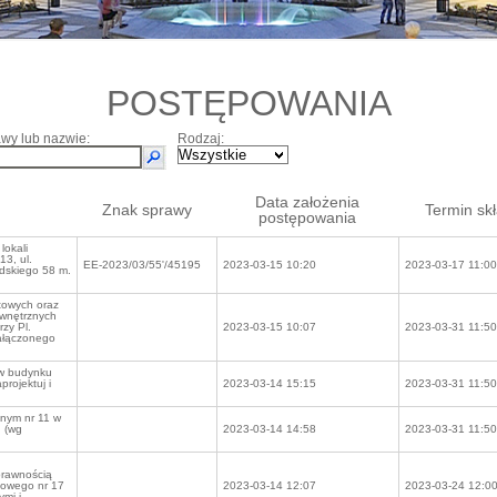
POSTĘPOWANIA
wy lub nazwie:
Rodzaj:
Data założenia
Znak sprawy
Termin sk
postępowania
lokali
13, ul.
EE-2023/03/55'/45195
2023-03-15 10:20
2023-03-17 11:00
sudskiego 58 m.
towych oraz
ewnętrznych
zy Pl.
2023-03-15 10:07
2023-03-31 11:50
załączonego
 w budynku
projektuj i
2023-03-14 15:15
2023-03-31 11:50
lnym nr 11 w
u (wg
2023-03-14 14:58
2023-03-31 11:50
prawnością
dowego nr 17
2023-03-14 12:07
2023-03-24 12:0
ymi i