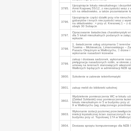
Uprzątnięcie lokalu mieszkalnego i dezynfek
3795.
Armii Krajowej 55/12, z nieczystości wraz z
ich na składowisko, a także pozamiatanie lo
Uprzątnięcie części działki przy n/w nieruc
gabarytów i innych nieczystości wraz z wywi
3796.
na składowisko : • przy ul. Kresowej 1 – z dz
obręb 30 Sobięcin
Opracowanie świadectwa charakterystyki e
3797.
dla 5 lokali mieszkalnych podanych w załą
wykazie.
1. świadczenie usług utrzymania  terenów 
Tuwima – Mickiewicza, Limanowskiego – Za
3798.
Pasażu Okrężnym w Wałbrzychu,  drzew i 
wykonanie nasadzeń krzewów
zakup i dostawa sadzonek, wykonanie nas
pielęgnacja nasadzonych roślin, w okresie 
3799.
umową na terenach stanowiących własnoś
Wałbrzych będących w administracji MZB sp.
3800.
Szkolenie w zakresie teleinformatyki
3801.
zakup mebli do biblioteki szkolnej
Wydzielenie pomieszczenia WC w lokalu u
(Zakład Szklarski) oraz pomieszczenia łazi
3802.
lokalu mieszkalnym nr 5 w budynku przy ul.
9 w Wałbrzychu (wg załączonego przedmiar
Wykonanie izolacji poziomej przeciwwilgoc
3803.
iniekcji krystalicznej ścian zaznaczonych na
budynku przy ul. Topolowej 17A w Wałbrzyc
3804.
Dostawa sprzętu komputerowego dla MZB S