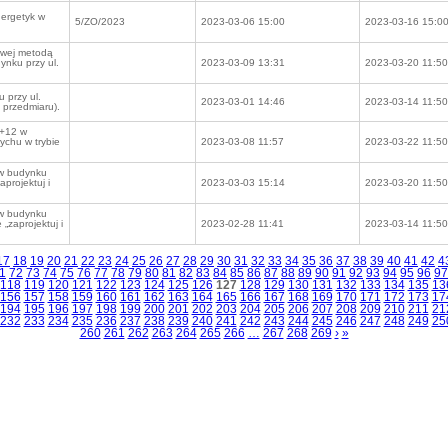
nergetyk w
5/ZO/2023
2023-03-06 15:00
2023-03-16 15:0
iowej metodą
dynku przy ul.
2023-03-09 13:31
2023-03-20 11:50
 przy ul.
2023-03-01 14:46
2023-03-14 11:50
 przedmiaru).
1+12 w
ychu w trybie
2023-03-08 11:57
2023-03-22 11:50
 w budynku
aprojektuj i
2023-03-03 15:14
2023-03-20 11:50
 w budynku
 „zaprojektuj i
2023-02-28 11:41
2023-03-14 11:50
17
18
19
20
21
22
23
24
25
26
27
28
29
30
31
32
33
34
35
36
37
38
39
40
41
42
4
1
72
73
74
75
76
77
78
79
80
81
82
83
84
85
86
87
88
89
90
91
92
93
94
95
96
97
118
119
120
121
122
123
124
125
126
127
128
129
130
131
132
133
134
135
13
156
157
158
159
160
161
162
163
164
165
166
167
168
169
170
171
172
173
17
194
195
196
197
198
199
200
201
202
203
204
205
206
207
208
209
210
211
21
232
233
234
235
236
237
238
239
240
241
242
243
244
245
246
247
248
249
25
260
261
262
263
264
265
266
…
267
268
269
›
»