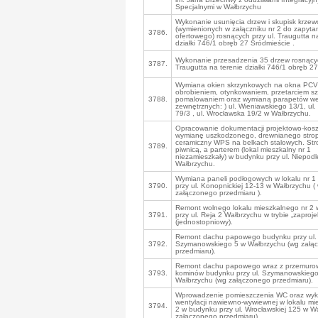
Specjalnymi w Wałbrzychu
Wykonanie usunięcia drzew i skupisk krze
(wymienionych w załączniku nr 2 do zapyta
3786.
ofertowego) rosnących przy ul. Traugutta n
działki 746/1 obręb 27 Śródmieście .
Wykonanie przesadzenia 35 drzew rosnącyc
3787.
Traugutta na terenie działki 746/1 obręb 2
Wymiana okien skrzynkowych na okna PCV
obrobieniem, otynkowaniem, przetarciem szp
3788.
pomalowaniem oraz wymianą parapetów we
zewnętrznych: ) ul. Wieniawskiego 13/1, ul
79/3 , ul. Wrocławska 19/2 w Wałbrzychu.
Opracowanie dokumentacji projektowo-kosz
wymianę uszkodzonego, drewnianego strop
ceramiczny WPS na belkach stalowych. St
3789.
piwnicą, a parterem (lokal mieszkalny nr 1
niezamieszkały) w budynku przy ul. Niepodl
Wałbrzychu.
Wymiana paneli podłogowych w lokalu nr 1
3790.
przy ul. Konopnickiej 12-13 w Wałbrzychu (
załączonego przedmiaru ).
Remont wolnego lokalu mieszkalnego nr 2
3791.
przy ul. Reja 2 Wałbrzychu w trybie „zaproje
(jednostopniowy).
Remont dachu papowego budynku przy ul.
3792.
Szymanowskiego 5 w Wałbrzychu (wg załą
przedmiaru).
Remont dachu papowego wraz z przemuro
3793.
kominów budynku przy ul. Szymanowskiego
Wałbrzychu (wg załączonego przedmiaru).
Wprowadzenie pomieszczenia WC oraz wy
wentylacji nawiewno-wywiewnej w lokalu mi
3794.
2 w budynku przy ul. Wrocławskiej 125 w W
załączonego przedmiaru).