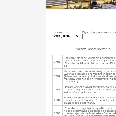
Status:
Wyszukaj po znaku spra
Nazwa postępowania
Zapytanie ofertowe w sprawie posprzątania 
mieszkalnych i piwnic przy ul. Chopina 6 m. 
3781.
Piłsudskiego 43 m. 6 i 14 oraz przy ul. Pił
16
Odprowadzenie wód opadowych z rur spus
wykonanie izolacji pionowej dwóch ścian z
3782.
(ściana wschodnia i południowa) budynku pr
Marceliny Darowskiej 3 w Wałbrzychu (wg 
przedmiaru).
Remont wolnego lokalu mieszkalnego nr 1
3783.
przy ul. 1 Maja 84 w Wałbrzychu w trybie „za
wybuduj” (jednostopniowy).
Remont stropu w łazience w lokalu mieszka
3784.
budynku przy ul. Puszkina 15 w Wałbrzych
załączonego przedmiaru).
Prowadzenie zajęć hipoterapii dla dzieci
niepełnosprawnych z orzeczoną niepełnos
3785.
uczęszczających do Przedszkola Samorzą
im. Jana Brzechwy z oddziałami Integracyjn