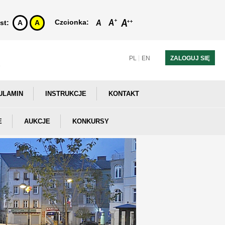
Czcionka:
st:
A
A
PL
EN
ZALOGUJ SIĘ
ULAMIN
INSTRUKCJE
KONTAKT
E
AUKCJE
KONKURSY