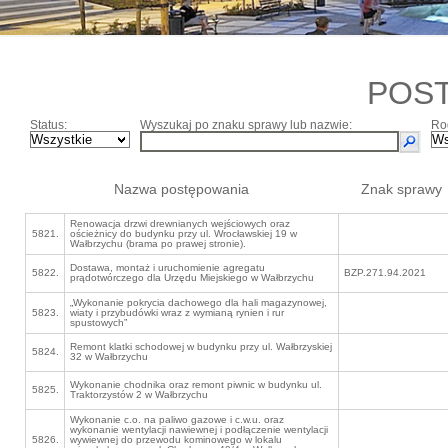
POS
Status:
Wyszukaj po znaku sprawy lub nazwie:
Ro
Nazwa postępowania
Znak sprawy
Renowacja drzwi drewnianych wejściowych oraz
5821.
ościeżnicy do budynku przy ul. Wrocławskiej 19 w
Wałbrzychu (brama po prawej stronie).
Dostawa, montaż i uruchomienie agregatu
5822.
BZP.271.94.2021
prądotwórczego dla Urzędu Miejskiego w Wałbrzychu
„Wykonanie pokrycia dachowego dla hali magazynowej,
5823.
wiaty i przybudówki wraz z wymianą rynien i rur
spustowych”
Remont klatki schodowej w budynku przy ul. Wałbrzyskiej
5824.
32 w Wałbrzychu
Wykonanie chodnika oraz remont piwnic w budynku ul.
5825.
Traktorzystów 2 w Wałbrzychu
Wykonanie c.o. na paliwo gazowe i c.w.u. oraz
wykonanie wentylacji nawiewnej i podłączenie wentylacji
5826.
wywiewnej do przewodu kominowego w lokalu