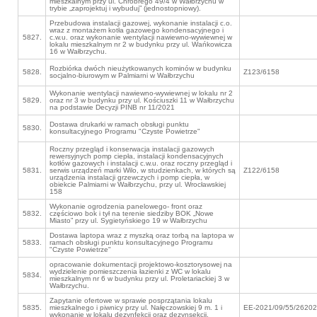
mieszkalnym przy ul. Chrobrego 49/4 w Wałbrzychu w
trybie „zaprojektuj i wybuduj” (jednostopniowy).
Przebudowa instalacji gazowej, wykonanie instalacji c.o.
wraz z montażem kotła gazowego kondensacyjnego i
5827.
c.w.u. oraz wykonanie wentylacji nawiewno-wywiewnej w
lokalu mieszkalnym nr 2 w budynku przy ul. Wańkowicza
16 w Wałbrzychu.
Rozbiórka dwóch nieużytkowanych kominów w budynku
5828.
Z123/6158
socjalno-biurowym w Palmiarni w Wałbrzychu
Wykonanie wentylacji nawiewno-wywiewnej w lokalu nr 2
5829.
oraz nr 3 w budynku przy ul. Kościuszki 11 w Wałbrzychu
na podstawie Decyzji PINB nr 11/2021
Dostawa drukarki w ramach obsługi punktu
5830.
konsultacyjnego Programu "Czyste Powietrze"
Roczny przegląd i konserwacja instalacji gazowych
rewersyjnych pomp ciepła, instalacji kondensacyjnych
kotłów gazowych i instalacji c.w.u. oraz roczny przegląd i
5831.
serwis urządzeń marki Wilo, w studzienkach, w których są
Z122/6158
urządzenia instalacji grzewczych i pomp ciepła, w
obiekcie Palmiarni w Wałbrzychu, przy ul. Wrocławskiej
158
Wykonanie ogrodzenia panelowego- front oraz
5832.
częściowo bok i tył na terenie siedziby BOK „Nowe
Miasto” przy ul. Sygietyńskiego 19 w Wałbrzychu
Dostawa laptopa wraz z myszką oraz torbą na laptopa w
5833.
ramach obsługi punktu konsultacyjnego Programu
"Czyste Powietrze"
opracowanie dokumentacji projektowo-kosztorysowej na
wydzielenie pomieszczenia łazienki z WC w lokalu
5834.
mieszkalnym nr 6 w budynku przy ul. Proletariackiej 3 w
Wałbrzychu.
Zapytanie ofertowe w sprawie posprzątania lokalu
5835.
mieszkalnego i piwnicy przy ul. Nałęczowskiej 9 m. 1 i
EE-2021/09/55/26202
wykonanie w lokalu dezynfekcji oraz dezynsekcji.