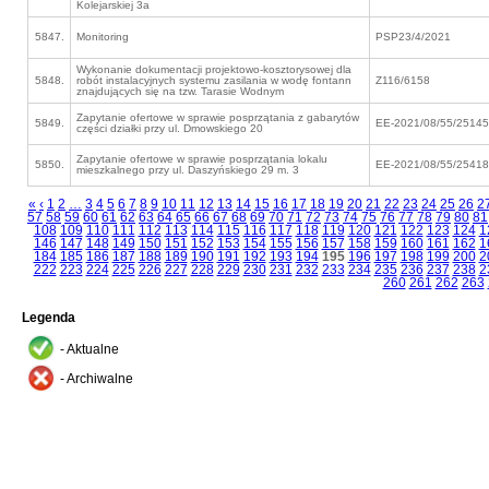
Kolejarskiej 3a
5847.
Monitoring
PSP23/4/2021
Wykonanie dokumentacji projektowo-kosztorysowej dla
5848.
robót instalacyjnych systemu zasilania w wodę fontann
Z116/6158
znajdujących się na tzw. Tarasie Wodnym
Zapytanie ofertowe w sprawie posprzątania z gabarytów
5849.
EE-2021/08/55/25145
części działki przy ul. Dmowskiego 20
Zapytanie ofertowe w sprawie posprzątania lokalu
5850.
EE-2021/08/55/25418
mieszkalnego przy ul. Daszyńskiego 29 m. 3
«
‹
1
2
…
3
4
5
6
7
8
9
10
11
12
13
14
15
16
17
18
19
20
21
22
23
24
25
26
2
57
58
59
60
61
62
63
64
65
66
67
68
69
70
71
72
73
74
75
76
77
78
79
80
81
108
109
110
111
112
113
114
115
116
117
118
119
120
121
122
123
124
1
146
147
148
149
150
151
152
153
154
155
156
157
158
159
160
161
162
1
184
185
186
187
188
189
190
191
192
193
194
195
196
197
198
199
200
2
222
223
224
225
226
227
228
229
230
231
232
233
234
235
236
237
238
2
260
261
262
263
Legenda
- Aktualne
- Archiwalne