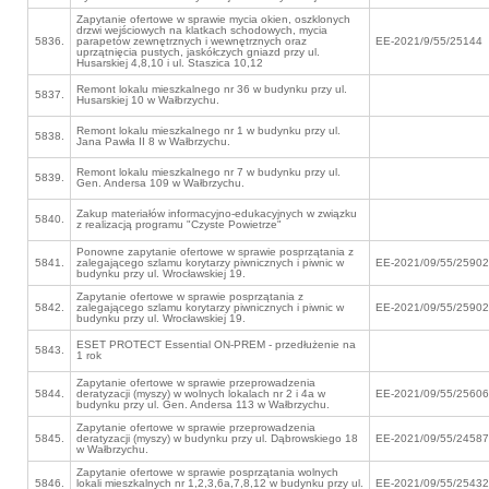
Zapytanie ofertowe w sprawie mycia okien, oszklonych
drzwi wejściowych na klatkach schodowych, mycia
5836.
parapetów zewnętrznych i wewnętrznych oraz
EE-2021/9/55/25144
uprzątnięcia pustych, jaskółczych gniazd przy ul.
Husarskiej 4,8,10 i ul. Staszica 10,12
Remont lokalu mieszkalnego nr 36 w budynku przy ul.
5837.
Husarskiej 10 w Wałbrzychu.
Remont lokalu mieszkalnego nr 1 w budynku przy ul.
5838.
Jana Pawła II 8 w Wałbrzychu.
Remont lokalu mieszkalnego nr 7 w budynku przy ul.
5839.
Gen. Andersa 109 w Wałbrzychu.
Zakup materiałów informacyjno-edukacyjnych w związku
5840.
z realizacją programu "Czyste Powietrze"
Ponowne zapytanie ofertowe w sprawie posprzątania z
5841.
zalegającego szlamu korytarzy piwnicznych i piwnic w
EE-2021/09/55/25902
budynku przy ul. Wrocławskiej 19.
Zapytanie ofertowe w sprawie posprzątania z
5842.
zalegającego szlamu korytarzy piwnicznych i piwnic w
EE-2021/09/55/25902
budynku przy ul. Wrocławskiej 19.
ESET PROTECT Essential ON-PREM - przedłużenie na
5843.
1 rok
Zapytanie ofertowe w sprawie przeprowadzenia
5844.
deratyzacji (myszy) w wolnych lokalach nr 2 i 4a w
EE-2021/09/55/25606
budynku przy ul. Gen. Andersa 113 w Wałbrzychu.
Zapytanie ofertowe w sprawie przeprowadzenia
5845.
deratyzacji (myszy) w budynku przy ul. Dąbrowskiego 18
EE-2021/09/55/24587
w Wałbrzychu.
Zapytanie ofertowe w sprawie posprzątania wolnych
5846.
lokali mieszkalnych nr 1,2,3,6a,7,8,12 w budynku przy ul.
EE-2021/09/55/25432