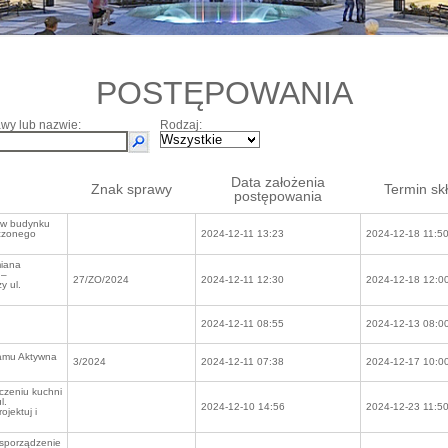
POSTĘPOWANIA
wy lub nazwie:
Rodzaj:
Data założenia
Znak sprawy
Termin sk
postępowania
2 w budynku
ączonego
2024-12-11 13:23
2024-12-18 11:5
miana
 –
27/ZO/2024
2024-12-11 12:30
2024-12-18 12:0
y ul.
2024-12-11 08:55
2024-12-13 08:0
ramu Aktywna
3/2024
2024-12-11 07:38
2024-12-17 10:0
czeniu kuchni
l.
2024-12-10 14:56
2024-12-23 11:5
ojektuj i
 sporządzenie