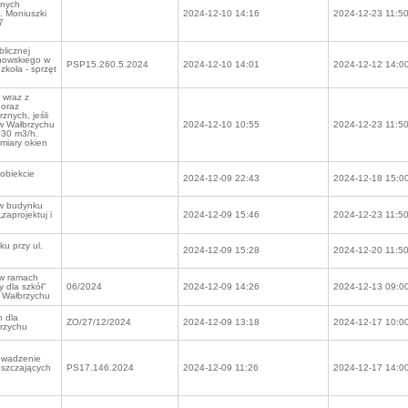
lnych
l. Moniuszki
2024-12-10 14:16
2024-12-23 11:5
7
licznej
nowskiego w
PSP15.260.5.2024
2024-12-10 14:01
2024-12-12 14:0
koła - sprzęt
 wraz z
 oraz
nych, jeśli
 w Wałbrzychu
2024-12-10 10:55
2024-12-23 11:5
 30 m3/h.
miary okien
obiekcie
2024-12-09 22:43
2024-12-18 15:0
 w budynku
zaprojektuj i
2024-12-09 15:46
2024-12-23 11:5
u przy ul.
2024-12-09 15:28
2024-12-20 11:5
 w ramach
 dla szkół"
06/2024
2024-12-09 14:26
2024-12-13 09:0
 Wałbrzychu
h dla
ZO/27/12/2024
2024-12-09 13:18
2024-12-17 10:0
brzychu
owadzenie
zęszczających
PS17.146.2024
2024-12-09 11:26
2024-12-17 14:0