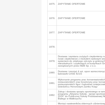
1875.
ZAPYTANIE OFERTOWE
1876.
ZAPYTANIE OFERTOWE
1877.
ZAPYTANIE OFERTOWE
1878.
Dostawa i wymiana zużytych ciepłomierzy n
nowe ciepłomierze z modułem radiowym wra
1879.
systemem do zdalnego odczytu w gminnych
mieszkalnych i użytkowych w budynkach G
zarządzanych przez MZB Sp. z o.o.
Dostawa i montaż 4 szt. opon wzmocniony
1880.
ładowarki CASE 821G
Wykonanie programu prac konserwatorskich
restauratorskich oraz kosztorysu prac konse
1881.
restauratorskich figur i balustrad umiejscow
Dziedzińcu Honorowym Zamku Książ
Zakup i dostawa sprzętu sportowego w ra
programu „Aktywna Szkoła - sprzęt sportowy
1882.
2024” do Publicznej Szkoły Podstawowej Nr
Białego w Wałbrzychu
Montaż nawiewników okiennych ciśnieniowy