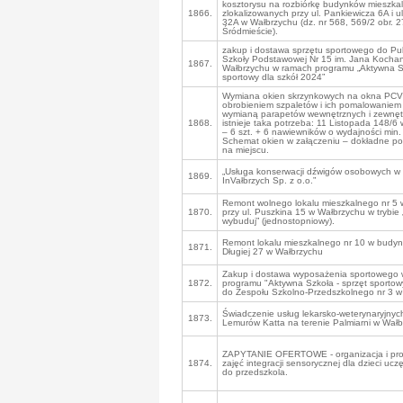
kosztorysu na rozbiórkę budynków mieszka
1866.
zlokalizowanych przy ul. Pankiewicza 6A i u
32A w Wałbrzychu (dz. nr 568, 569/2 obr. 2
Śródmieście).
zakup i dostawa sprzętu sportowego do Pub
Szkoły Podstawowej Nr 15 im. Jana Kocha
1867.
Wałbrzychu w ramach programu „Aktywna Sz
sportowy dla szkół 2024”
Wymiana okien skrzynkowych na okna PCV
obrobieniem szpaletów i ich pomalowaniem
wymianą parapetów wewnętrznych i zewnętrz
1868.
istnieje taka potrzeba: 11 Listopada 148/6
– 6 szt. + 6 nawiewników o wydajności min.
Schemat okien w załączeniu – dokładne po
na miejscu.
„Usługa konserwacji dźwigów osobowych w 
1869.
InVałbrzych Sp. z o.o.”
Remont wolnego lokalu mieszkalnego nr 5
1870.
przy ul. Puszkina 15 w Wałbrzychu w trybie „
wybuduj” (jednostopniowy).
Remont lokalu mieszkalnego nr 10 w budynk
1871.
Długiej 27 w Wałbrzychu
Zakup i dostawa wyposażenia sportowego
1872.
programu "Aktywna Szkoła - sprzęt sportowy
do Zespołu Szkolno-Przedszkolnego nr 3 w
Świadczenie usług lekarsko-weterynaryjnyc
1873.
Lemurów Katta na terenie Palmiarni w Wał
ZAPYTANIE OFERTOWE - organizacja i pr
1874.
zajęć integracji sensorycznej dla dzieci uc
do przedszkola.