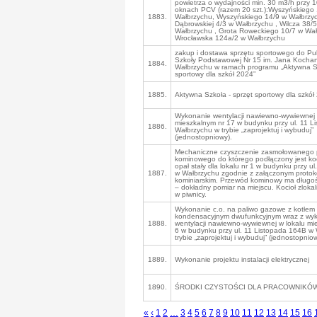
powietrza o wydajności min. 30 m3/h przy 
oknach PCV (razem 20 szt.):Wyszyńskiego 
1883.
Wałbrzychu, Wyszyńskiego 14/9 w Wałbrzy
Dąbrowskiej 4/3 w Wałbrzychu , Wilcza 38/
Wałbrzychu , Grota Roweckiego 10/7 w Wał
Wrocławska 124a/2 w Wałbrzychu
zakup i dostawa sprzętu sportowego do Pub
Szkoły Podstawowej Nr 15 im. Jana Kocha
1884.
Wałbrzychu w ramach programu „Aktywna Sz
sportowy dla szkół 2024”
1885.
Aktywna Szkoła - sprzęt sportowy dla szkół
Wykonanie wentylacji nawiewno-wywiewnej 
mieszkalnym nr 17 w budynku przy ul. 11 L
1886.
Wałbrzychu w trybie „zaprojektuj i wybuduj”
(jednostopniowy).
Mechaniczne czyszczenie zasmołowanego
kominowego do którego podłączony jest koc
opał stały dla lokalu nr 1 w budynku przy ul
1887.
w Wałbrzychu zgodnie z załączonym proto
kominiarskim. Przewód kominowy ma długo
– dokładny pomiar na miejscu. Kocioł zlokal
w piwnicy.
Wykonanie c.o. na paliwo gazowe z kotłem
kondensacyjnym dwufunkcyjnym wraz z wy
1888.
wentylacji nawiewno-wywiewnej w lokalu mi
6 w budynku przy ul. 11 Listopada 164B w
trybie „zaprojektuj i wybuduj” (jednostopniow
1889.
Wykonanie projektu instalacji elektrycznej
1890.
ŚRODKI CZYSTOŚCI DLA PRACOWNIKÓ
«
‹
1
2
…
3
4
5
6
7
8
9
10
11
12
13
14
15
16