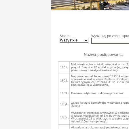
Status:
Wyszukaj po znaku spra
Nazwa postępowania
Malowanie ścian w lokalu mieszkalnym nr 
1861.
przy ul. Staszica 12 w Wałbrzychu (wg zał
przedmiaru). Lokal jest zamieszkały.
Naprawa centrali basenowej B2 GEA – wy
sprężarki w Wałbrzyskim Centrum Sportowo
1862.
Rekreacyjnym „AQUA-ZDRÓJ” Sp. z o.o. prz
Ratuszowej 6 w Wałbrzychu.
1863.
Dostawa artykułów budowlanych- różne.
Zakup sprzętu sportowego w ramach prog
1864.
Szkoła
Wykonanie wentylacji wywiewnej w pomiesz
w lokalu mieszkalnym nr 8 w budynku przy u
1865.
Wrocławskiej 62 w Wałbrzychu w trybie „zapr
wybuduj” (jednostopniowy).
Aktualizacja dokumentacji projektowej oraz