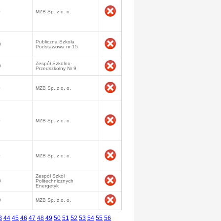
0
MZB Sp. z o. o.
Publiczna Szkoła
0
Podstawowa nr 15
Zespół Szkolno-
0
Przedszkolny Nr 9
0
MZB Sp. z o. o.
0
MZB Sp. z o. o.
0
MZB Sp. z o. o.
Zespół Szkół
0
Politechnicznych
Energetyk
0
MZB Sp. z o. o.
3
44
45
46
47
48
49
50
51
52
53
54
55
56