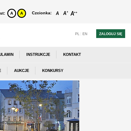
Czcionka:
st:
A
A
PL
EN
ZALOGUJ SIĘ
ULAMIN
INSTRUKCJE
KONTAKT
E
AUKCJE
KONKURSY