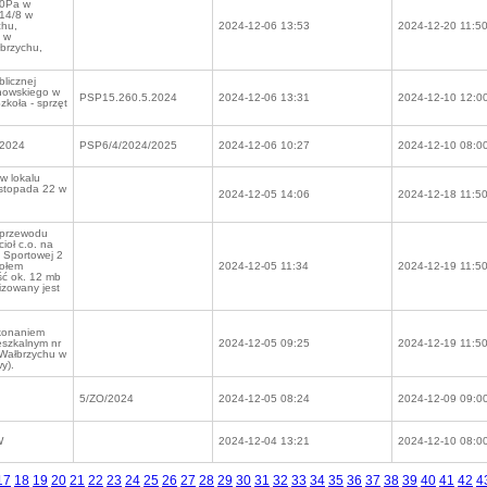
10Pa w
14/8 w
chu,
2024-12-06 13:53
2024-12-20 11:5
5 w
brzychu,
licznej
nowskiego w
PSP15.260.5.2024
2024-12-06 13:31
2024-12-10 12:0
koła - sprzęt
 2024
PSP6/4/2024/2025
2024-12-06 10:27
2024-12-10 08:0
w lokalu
istopada 22 w
2024-12-05 14:06
2024-12-18 11:5
 przewodu
ioł c.o. na
. Sportowej 2
kołem
2024-12-05 11:34
2024-12-19 11:5
ść ok. 12 mb
izowany jest
konaniem
eszkalnym nr
2024-12-05 09:25
2024-12-19 11:5
 Wałbrzychu w
y).
5/ZO/2024
2024-12-05 08:24
2024-12-09 09:0
W
2024-12-04 13:21
2024-12-10 08:0
17
18
19
20
21
22
23
24
25
26
27
28
29
30
31
32
33
34
35
36
37
38
39
40
41
42
4