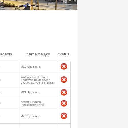
ładania
Zamawiający
Status
0
MZB Sp. z o. o.
Wałbrzyskie Centrum
0
Sportowo-Rekreacyjne
„AQUA-ZDRÓJ” Sp. z o.o.
0
MZB Sp. z o. o.
Zespół Szkolno-
0
Przedszkolny nr 5
0
MZB Sp. z o. o.