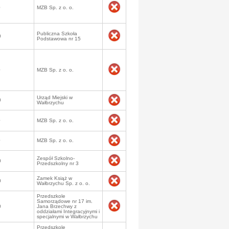
0
MZB Sp. z o. o.
Publiczna Szkoła
0
Podstawowa nr 15
0
MZB Sp. z o. o.
Urząd Miejski w
0
Wałbrzychu
0
MZB Sp. z o. o.
0
MZB Sp. z o. o.
Zespół Szkolno-
0
Przedszkolny nr 3
Zamek Książ w
0
Wałbrzychu Sp. z o. o.
Przedszkole
Samorządowe nr 17 im.
0
Jana Brzechwy z
oddziałami Integracyjnymi i
specjalnymi w Wałbrzychu
Przedszkole