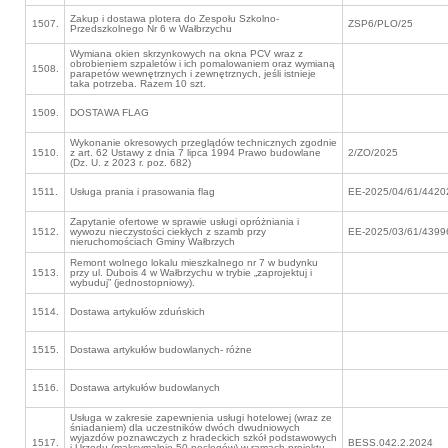
Zakup i dostawa plotera do Zespołu Szkolno-
1507.
ZSP6/PLO/25
Przedszkolnego Nr 6 w Wałbrzychu
Wymiana okien skrzynkowych na okna PCV wraz z
obrobieniem szpaletów i ich pomalowaniem oraz wymianą
1508.
parapetów wewnętrznych i zewnętrznych, jeśli istnieje
taka potrzeba. Razem 10 szt.
1509.
DOSTAWA FLAG
Wykonanie okresowych przeglądów technicznych zgodnie
1510.
z art. 62 Ustawy z dnia 7 lipca 1994 Prawo budowlane
2/ZO/2025
(Dz. U. z 2023 r. poz. 682)
1511.
Usługa prania i prasowania flag
EE-2025/04/61/4420
Zapytanie ofertowe w sprawie usługi opróżniania i
1512.
wywozu nieczystości ciekłych z szamb przy
EE-2025/03/61/4399
nieruchomościach Gminy Wałbrzych
Remont wolnego lokalu mieszkalnego nr 7 w budynku
1513.
przy ul. Dubois 4 w Wałbrzychu w trybie „zaprojektuj i
wybuduj” (jednostopniowy).
1514.
Dostawa artykułów zduńskich
1515.
Dostawa artykułów budowlanych- różne
1516.
Dostawa artykułów budowlanych
Usługa w zakresie zapewnienia usługi hotelowej (wraz ze
śniadaniem) dla uczestników dwóch dwudniowych
wyjazdów poznawczych z hradeckich szkół podstawowych
1517.
BESS.042.2.2024
i Urzędu (maksymalnie 50 noclegów) w ramach projektu