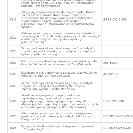
polsko-czeskiego nr G.004.04.0064 pn. „Poznáváme
souseda/Poznajemy sąsiada”
Usługa organizacji wycieczek do miasta Hradec Kralove
dla uczestników dwóch dwudniowych wyjazdów
poznawczych dla uczniów i nauczycieli z wałbrzyskich
1518.
BESS.042.2.2024
szkół w ramach projektu polsko-czeskiego nr
G.004.04.0064 pn. „Poznáváme souseda/Poznajemy
sąsiada”.
Wykonanie wentylacji nawiewno-wywiewnej w lokalach
mieszkalnych nr 2, 4, 4B w budynku przy ul. Garbarskiej 6
1519.
w Wałbrzychu w trybie „zaprojektuj i wybuduj”
(jednostopniowy).
Remont wolnego lokalu mieszkalnego nr 3 w budynku
1520.
przy ul. Langera 2 w Wałbrzychu w trybie „zaprojektuj i
wybuduj” (jednostopniowy).
Zakup i dostawa dwóch projektorów multimedialnych do
1521.
Z56/48440
Zespołu Szkolno-Przedszkolnego Nr 7 w Wałbrzychu
Świadczenie usług utrzymania porządku oraz wizualnym
1522.
4/ZO/2025
kontrolom stanu technicznego wieży
Remont wolnego lokalu mieszkalnego nr 7 w budynku
1523.
przy ul. Gen. Zajączka 5 w Wałbrzychu w trybie
„zaprojektuj i wybuduj” (jednostopniowy).
Świadczenie specjalistycznego poradnictwa
psychiatrycznego, psychologicznego oraz
1524.
logopedycznego prowadzącego do poprawy stanu
DO/3220/6/2025
zdrowia psychicznego i fizycznego dzieci umieszczonych
w rodzinnej pieczy zastępczej (II Postępowanie)
Usługa utrzymania czystości, porządku i estetycznego
1525.
wyglądu dróg i chodników przy budynku MZB przy ul.
EE-2025/04/55/4369
Traugutta 1a,b,c
Sprzątanie klatek schodowych i korytarzy przy posesji
1526.
EE-2025/04/55/4360
ul.Tragutta 1a, 1b, 1c