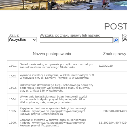
POS
Status:
Wyszukaj po znaku sprawy lub nazwie:
Ro
Nazwa postępowania
Znak sprawy
Świadczenie usług utrzymania porządku oraz wizualnym
1501.
5/ZO/2025
kontrolom stanu technicznego Skateparku.
wymiana instalacji elektrycznej w lokalu mieszkalnym nr 9
1502.
w budynku przy ul. Komuny Paryskiej 4 w Wałbrzychu
Odtworzenie drewnianego biegu schodowego pomiędzy
1503.
parterem a I piętrem wg istniejącego stanu w budynku
przy ul. 1 Maja 136 w Wałbrzychu.
Wykonanie izolacji pionowej ścian frontowej i części
1504.
szczytowych budynku przy ul. Niepodległości 67 w
Wałbrzychu wg załączonego przedmiaru.
Zapytanie ofertowe w sprawie obsługi, konserwacji,
1505.
nadzoru, wykonywania przeglądów gwarancyjnych
EE-2025/04/80/4435
kotłowni przy ul. Szczecińskiej 1a
Zapytanie ofertowe w sprawie obsługi, konserwacji,
1506.
nadzoru, wykonywania przeglądów gwarancyjnych
EE-2025/04/80/4425
kotłowni przy ul. Przywodnej 1