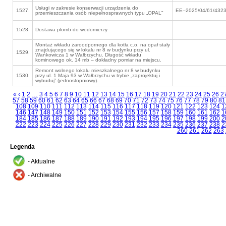
Usługi w zakresie konserwacji urządzenia do
1527.
EE–2025/04/61/432
przemieszczania osób niepełnosprawnych typu „OPAL"
1528.
Dostawa plomb do wodomierzy
Montaż wkładu żaroodpornego dla kotła c.o. na opał stały
znajdującego się w lokalu nr 8 w budynku przy ul.
1529.
Wańkowicza 1 w Wałbrzychu. Długość wkładu
kominowego ok. 14 mb – dokładny pomiar na miejscu.
Remont wolnego lokalu mieszkalnego nr 8 w budynku
1530.
przy ul. 1 Maja 93 w Wałbrzychu w trybie „zaprojektuj i
wybuduj” (jednostopniowy).
«
‹
1
2
…
3
4
5
6
7
8
9
10
11
12
13
14
15
16
17
18
19
20
21
22
23
24
25
26
2
57
58
59
60
61
62
63
64
65
66
67
68
69
70
71
72
73
74
75
76
77
78
79
80
81
108
109
110
111
112
113
114
115
116
117
118
119
120
121
122
123
124
1
146
147
148
149
150
151
152
153
154
155
156
157
158
159
160
161
162
1
184
185
186
187
188
189
190
191
192
193
194
195
196
197
198
199
200
2
222
223
224
225
226
227
228
229
230
231
232
233
234
235
236
237
238
2
260
261
262
263
Legenda
- Aktualne
- Archiwalne