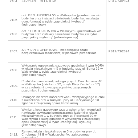
2404.
ZAPYTANIE OFERTOWE
PS17/74/2024
dot. GEN. ANDERSA 55 w Wałbrzychu (przebudowa wlz
budynku oraz instalacji oświetlenia budynku, instalacja
2405.
domofonowa) w trybie „zaprojektuj i wybuduj”
(jednostopniowy)
dot. 11 LISTOPADA 156 w Wałbrzychu (przebudowa wlz
2406.
budynku oraz instalacji oświetlenia budynku,) w trybie
„zaprojektuj i wybuduj” (jednostopniowy)
ZAPYTANIE OFERTOWE - modernizacja szafki
2407.
PS17/73/2024
bezpiecznikowo rozdzielczej w placówce przedszkola
Wykonanie ogrzewania gazowego grzejnikami typu MORA
w lokalu mieszkalnym nr 5 w budynku przy ul. Bema 52 w
2408.
Wałbrzychu w trybie „zaprojektuj i wybuduj”
(jednostopniowy).
Rozbiórka muru wokół parkingu przy ul. Gen. Andersa 48
w Wałbrzychu (działka nr 52, obręb Biały Kamień nr 17)
2409.
wraz z robotami towarzyszącymi (wg załączonych
przedmiaru i dokumentacji).
Usunięcie nieszczelności przewodu wentylacyjnego kuchni
2410.
z mieszkania nr 9 w budynku przy ul. Baczyńskiego 10
zgodnie z załączoną opinią kominiarską.
Wymiana kotła gazowego wraz z wykonaniem wentylacji
nawiewno-wywiewnej pomieszczenia łazienki w lokalu
mieszkalnym nr 1 w budynku przy ul. Pocztowej 29 w
2411.
Wałbrzychu z uwzględnieniem wytycznych z załączonej
opinii kominiarskiej w trybie „zaprojektuj i wybuduj”
(jednostopniowy).
Remont lokalu mieszkalnego nr 5 w budynku przy ul.
2412.
Chrobrego 48 B w Wałbrzychu (wg załączonego
przedmiaru).