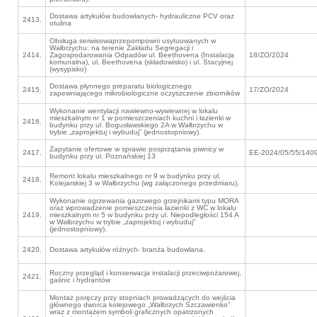
Dostawa artykułów budowlanych- hydrauliczne PCV oraz
2413.
otulina
Obsługa serwisowaprzepompowni usytuowanych w
Wałbrzychu: na terenie Zakładu Segregacji i
2414.
Zagospodarowania Odpadów ul. Beethovena (Instalacja
18/ZO/2024
komunalna), ul. Beethovena (składowisko) i ul. Stacyjnej
(wysypisko)
Dostawa płynnego preparatu biologicznego
2415.
17/ZO/2024
zapewniającego mikrobiologiczne oczyszczenie zbiorników
Wykonanie wentylacji nawiewno-wywiewnej w lokalu
mieszkalnym nr 1 w pomieszczeniach kuchni i łazienki w
2416.
budynku przy ul. Bogusławskiego 2A w Wałbrzychu w
trybie „zaprojektuj i wybuduj” (jednostopniowy).
Zapytanie ofertowe w sprawie posprzątania piwnicy w
2417.
EE-2024/05/55/140
budynku przy ul. Poznańskiej 13
Remont lokalu mieszkalnego nr 9 w budynku przy ul.
2418.
Kolejarskiej 3 w Wałbrzychu (wg załączonego przedmiaru).
Wykonanie ogrzewania gazowego grzejnikami typu MORA
oraz wprowadzenie pomieszczenia łazienki z WC w lokalu
2419.
mieszkalnym nr 5 w budynku przy ul. Niepodległości 154 A
w Wałbrzychu w trybie „zaprojektuj i wybuduj”
(jednostopniowy).
2420.
Dostawa artykułów różnych- branża budowlana.
Roczny przegląd i konserwacja instalacji przeciwpożarowej,
2421.
gaśnic i hydrantów
Montaż poręczy przy stopniach prowadzących do wejścia
głównego dworca kolejowego „Wałbrzych Szczawienko”
wraz z montażem symboli graficznych opatrzonych