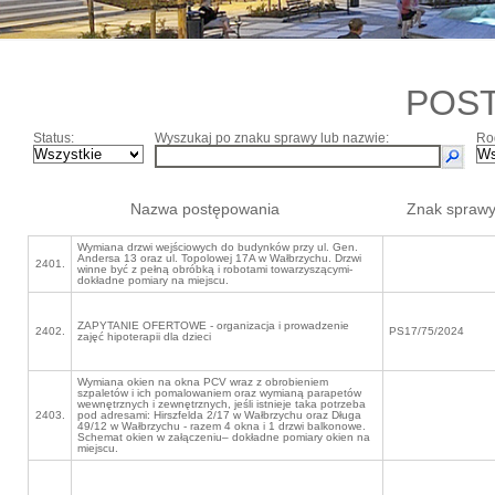
POS
Status:
Wyszukaj po znaku sprawy lub nazwie:
Ro
Nazwa postępowania
Znak spraw
Wymiana drzwi wejściowych do budynków przy ul. Gen.
Andersa 13 oraz ul. Topolowej 17A w Wałbrzychu. Drzwi
2401.
winne być z pełną obróbką i robotami towarzyszącymi-
dokładne pomiary na miejscu.
ZAPYTANIE OFERTOWE - organizacja i prowadzenie
2402.
PS17/75/2024
zajęć hipoterapii dla dzieci
Wymiana okien na okna PCV wraz z obrobieniem
szpaletów i ich pomalowaniem oraz wymianą parapetów
wewnętrznych i zewnętrznych, jeśli istnieje taka potrzeba
2403.
pod adresami: Hirszfelda 2/17 w Wałbrzychu oraz Długa
49/12 w Wałbrzychu - razem 4 okna i 1 drzwi balkonowe.
Schemat okien w załączeniu– dokładne pomiary okien na
miejscu.