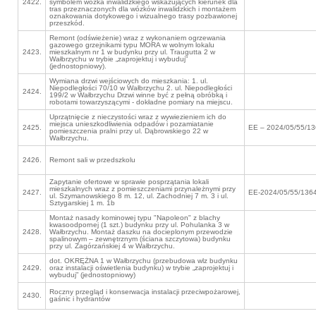
2422.
symbolem wózka inwalidzkiego wskazujących kierunek dla
tras przeznaczonych dla wózków inwalidzkich i montażem
oznakowania dotykowego i wizualnego trasy pozbawionej
przeszkód.
Remont (odświeżenie) wraz z wykonaniem ogrzewania
gazowego grzejnikami typu MORA w wolnym lokalu
2423.
mieszkalnym nr 1 w budynku przy ul. Traugutta 2 w
Wałbrzychu w trybie „zaprojektuj i wybuduj”
(jednostopniowy).
Wymiana drzwi wejściowych do mieszkania: 1. ul.
Niepodległości 70/10 w Wałbrzychu 2. ul. Niepodległości
2424.
199/2 w Wałbrzychu Drzwi winne być z pełną obróbką i
robotami towarzyszącymi - dokładne pomiary na miejscu.
Uprzątnięcie z nieczystości wraz z wywiezieniem ich do
miejsca unieszkodliwienia odpadów i pozamiatanie
2425.
EE – 2024/05/55/1
pomieszczenia pralni przy ul. Dąbrowskiego 22 w
Wałbrzychu.
2426.
Remont sali w przedszkolu
Zapytanie ofertowe w sprawie posprzątania lokali
mieszkalnych wraz z pomieszczeniami przynależnymi przy
2427.
EE-2024/05/55/136
ul. Szymanowskiego 8 m. 12, ul. Zachodniej 7 m. 3 i ul.
Sztygarskiej 1 m. 1b
Montaż nasady kominowej typu "Napoleon" z blachy
kwasoodpornej (1 szt.) budynku przy ul. Pohulanka 3 w
2428.
Wałbrzychu. Montaż daszku na docieplonym przewodzie
spalinowym – zewnętrznym (ściana szczytowa) budynku
przy ul. Zagórzańskiej 4 w Wałbrzychu.
dot. OKRĘŻNA 1 w Wałbrzychu (przebudowa wlz budynku
2429.
oraz instalacji oświetlenia budynku) w trybie „zaprojektuj i
wybuduj” (jednostopniowy)
Roczny przegląd i konserwacja instalacji przeciwpożarowej,
2430.
gaśnic i hydrantów